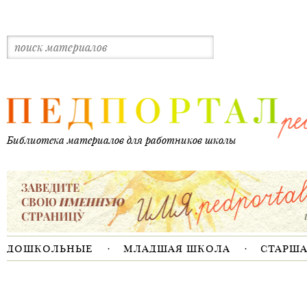
дошкольные
младшая школа
старш