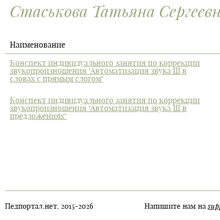
Стаськова Татьяна Сергеев
Наименование
Конспект индивидуального занятия по коррекции
звукопроизношения "Автоматизация звука Ш в
словах с прямым слогом"
Конспект индивидуального занятия по коррекции
звукопроизношения "Автоматизация звука Ш в
предложениях"
sup
Педпортал.нет, 2015-2026
Напишите нам на