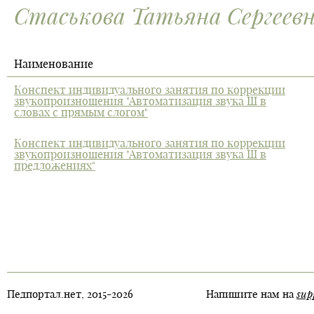
Стаськова Татьяна Сергеев
Наименование
Конспект индивидуального занятия по коррекции
звукопроизношения "Автоматизация звука Ш в
словах с прямым слогом"
Конспект индивидуального занятия по коррекции
звукопроизношения "Автоматизация звука Ш в
предложениях"
sup
Педпортал.нет, 2015-2026
Напишите нам на