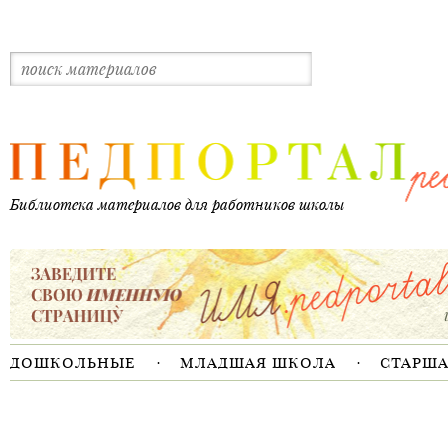
дошкольные
младшая школа
старш